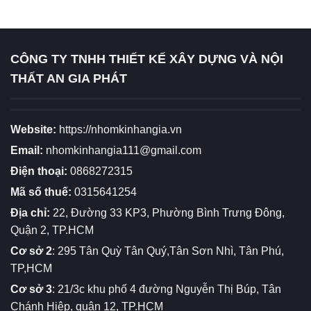
CÔNG TY TNHH THIẾT KẾ XÂY DỰNG VÀ NỘI
THẤT AN GIA PHÁT
Website:
https://nhomkinhangia.vn
Email:
nhomkinhangia111@gmail.com
Điện thoại:
0868272315
Mã số thuế:
0315641254
Địa chỉ:
22, Đường 33 KP3, Phường Bình Trưng Đông,
Quận 2, TP.HCM
Cơ sở 2
: 295 Tân Quỳ Tân Quý,Tân Sơn Nhì, Tân Phú,
TP,HCM
Cơ sở 3
: 21/3c khu phố 4 đường Nguyễn Thị Búp, Tân
Chánh Hiệp, quận 12, TP.HCM