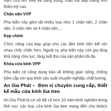
nắm cửa với thiết kế sang trọng, mẫu mã đẹp mang tính
thẩm mỹ cao.
Chân nện VVP
Phụ kiện này gồm rất nhiều loại như 1 chân nện, 2 chân
nện, 3 chân nện và 4 chân nện,…
Kẹp chính
Chức năng của kẹp giúp cho các tấm kính liên kết với
nhau chắc chắn hơn. Ngoài ra, phụ kiện này còn gia tăng
khả năng chịu lực, tăng tuổi thọ của sản phẩm tối đa.
Khóa cửa kính VPP
Phụ kiện có công dụng bảo vệ không gian sống, chống
trộm cắp với quy trình sản xuất chuyên nghiệp, chất lượng.
An Gia Phát – Đơn vị chuyên cung cấp, thiết
kế mẫu cửa kính lùa treo
An Gia Phát là cơ sở đã có hơn 10 năm kinh nghiệm trong
lĩnh vực các loại cửa kính lùa treo mang đến cho khách