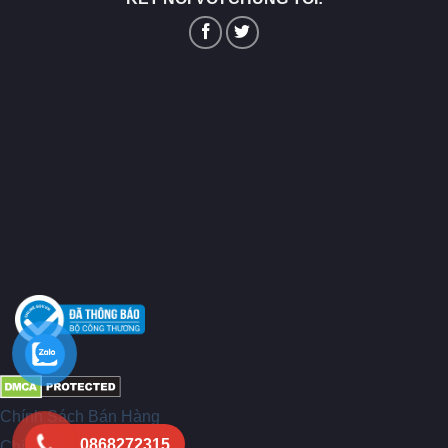
Chính Sách Bán Hàng
0868272315
Chính sách bảo mật