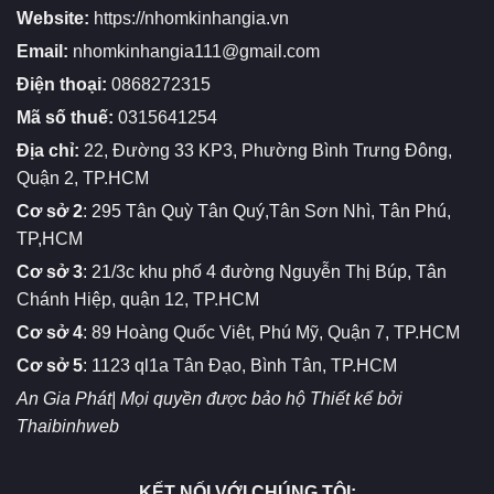
Website:
https://nhomkinhangia.vn
Email:
nhomkinhangia111@gmail.com
Điện thoại:
0868272315
Mã số thuế:
0315641254
Địa chỉ:
22, Đường 33 KP3, Phường Bình Trưng Đông,
Quận 2, TP.HCM
Cơ sở 2
: 295 Tân Quỳ Tân Quý,Tân Sơn Nhì, Tân Phú,
TP,HCM
Cơ sở 3
: 21/3c khu phố 4 đường Nguyễn Thị Búp, Tân
Chánh Hiệp, quận 12, TP.HCM
Cơ sở 4
: 89 Hoàng Quốc Viêt, Phú Mỹ, Quận 7, TP.HCM
Cơ sở 5
: 1123 ql1a Tân Đạo, Bình Tân, TP.HCM
An Gia Phát| Mọi quyền được bảo hộ
Thiết kể bởi
Thaibinhweb
KẾT NỐI VỚI CHÚNG TÔI: