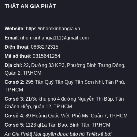
THẤT AN GIA PHÁT
Website:
https://nhomkinhangia.vn
Email:
nhomkinhangia111@gmail.com
Điện thoại:
0868272315
Mã số thuế:
0315641254
Địa chỉ:
22, Đường 33 KP3, Phường Bình Trưng Đông,
Quận 2, TP.HCM
Cơ sở 2
: 295 Tân Quỳ Tân Quý,Tân Sơn Nhì, Tân Phú,
TP,HCM
Cơ sở 3
: 21/3c khu phố 4 đường Nguyễn Thị Búp, Tân
Chánh Hiệp, quận 12, TP.HCM
Cơ sở 4
: 89 Hoàng Quốc Viêt, Phú Mỹ, Quận 7, TP.HCM
Cơ sở 5
: 1123 ql1a Tân Đạo, Bình Tân, TP.HCM
An Gia Phát| Mọi quyền được bảo hộ
Thiết kể bởi