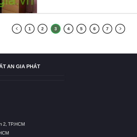
1
2
3
4
5
6
7
ẤT AN GIA PHÁT
n 2, TP.HCM
P,HCM