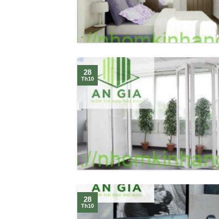
28
Th10
28
Th10