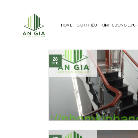
Skip
to
content
HOME
GIỚI THIỆU
KÍNH CƯỜNG LỰC
28
Th11