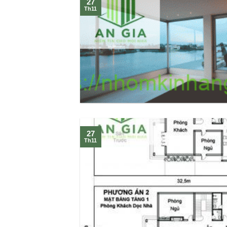
27
Th11
27
Th11