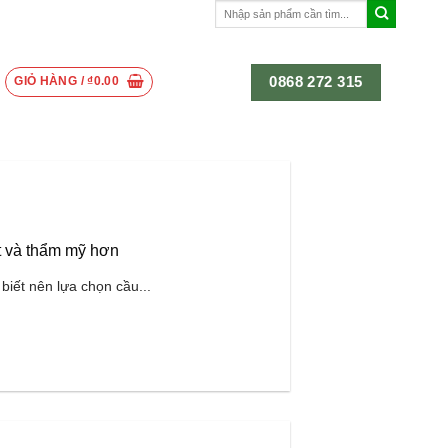
Tìm
kiếm:
0868 272 315
GIỎ HÀNG /
₫
0.00
t và thẩm mỹ hơn
biết nên lựa chọn cầu...