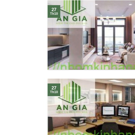
27
Th10
27
Th10