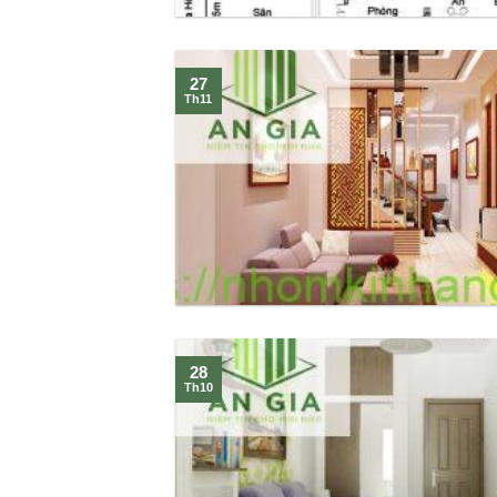
27
Th11
28
Th10