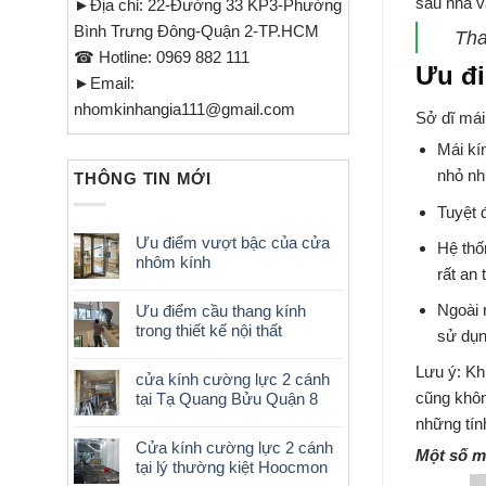
sau nhà và
►Địa chỉ: 22-Đường 33 KP3-Phường
Bình Trưng Đông-Quận 2-TP.HCM
Tha
☎ Hotline: 0969 882 111
Ưu đi
►Email:
nhomkinhangia111@gmail.com
Sở dĩ mái
Mái kí
nhỏ nh
THÔNG TIN MỚI
Tuyệt đ
Ưu điểm vượt bậc của cửa
Hệ thố
nhôm kính
rất an
Ngoài 
Ưu điểm cầu thang kính
trong thiết kế nội thất
sử dụn
Lưu ý: Kh
cửa kính cường lực 2 cánh
cũng khôn
tại Tạ Quang Bửu Quận 8
những tín
Cửa kính cường lực 2 cánh
Một số mẫ
tại lý thường kiệt Hoocmon