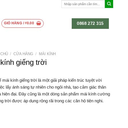
Tìm
kiếm:
0868 272 315
GIỎ HÀNG /
₫
0.00
 CHỦ
/
CỬA HÀNG
/
MÁI KÍNH
kính giếng trời
ế mái kính giếng trời là một giải pháp kiến trúc tuyệt vời
iệc lấy ánh sáng tự nhiên cho ngôi nhà, tạo cảm giác thân
à hiện đại. Đây cũng là một dòng sản phẩm mái kính cường
ng trời được áp dụng rộng rãi trong các căn hộ tiện nghi.