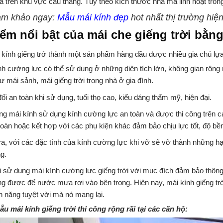
 trên khu vực cầu thang. Tùy theo kích thước nhà mà linh hoạt trong b
m khảo ngay:
Mẫu mái kính đẹp
hot nhất thị trường hiện
ểm nổi bật của mái che giếng trời bằng
 kính giếng trở thành một sản phẩm hàng đầu được nhiều gia chủ lựa
nh cường lực có thể sử dụng ở những diện tích lớn, không gian rộng 
ư mái sảnh, mái giếng trời trong nhà ở gia đình.
ối an toàn khi sử dụng, tuổi thọ cao, kiểu dáng thẩm mỹ, hiện đại.
ng mái kính sử dụng kính cường lực an toàn và được thi công trên c
 toàn hoặc kết hợp với các phụ kiện khác đảm bảo chịu lực tốt, độ bề
ra, với các đặc tính của kính cường lực khi vỡ sẽ vỡ thành những hạ
g.
i sử dụng mái kính cường lực giếng trời với mục đích đảm bảo thông 
g được để nước mưa rơi vào bên trong. Hiện nay, mái kính giếng trời
h năng tuyệt vời mà nó mang lại.
u mái kính giếng trời thi công rộng rãi tại các căn hộ: