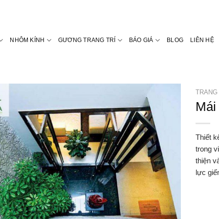
NHÔM KÍNH
GƯƠNG TRANG TRÍ
BÁO GIÁ
BLOG
LIÊN HỆ
TRANG
Mái 
Thiết k
trong v
thiện v
lực giế