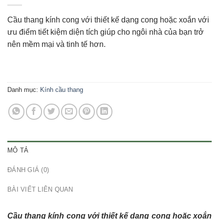
Cầu thang kính cong với thiết kế dạng cong hoặc xoắn với
ưu điểm tiết kiệm diện tích giúp cho ngôi nhà của bạn trở
nên mềm mại và tinh tế hơn.
Danh mục:
Kính cầu thang
MÔ TẢ
ĐÁNH GIÁ (0)
BÀI VIẾT LIÊN QUAN
Cầu thang kính cong với thiết kế dạng cong hoặc xoắn