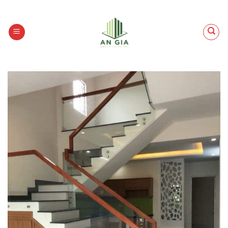
Skip
to
content