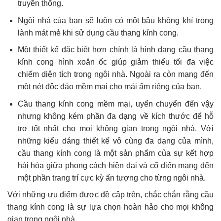
truyền thống.
Ngôi nhà của bạn sẽ luôn có một bầu không khí trong
lành mát mẻ khi sử dụng cầu thang kính cong.
Một thiết kế đặc biệt hơn chính là hình dạng cầu thang
kính cong hình xoắn ốc giúp giảm thiểu tối đa việc
chiếm diện tích trong ngôi nhà. Ngoài ra còn mang đến
một nét độc đáo mềm mại cho mái ấm riêng của bạn.
Cầu thang kính cong mềm mại, uyển chuyển đến vậy
nhưng không kém phần đa dạng về kích thước để hỗ
trợ tốt nhất cho mọi không gian trong ngôi nhà. Với
những kiểu dáng thiết kế vô cùng đa dạng của mình,
cầu thang kính cong là một sản phẩm của sự kết hợp
hài hòa giữa phong cách hiện đại và cổ điển mang đến
một phần trang trí cực kỳ ấn tượng cho từng ngôi nhà.
Với những ưu điểm được đề cập trên, chắc chắn rằng cầu
thang kính cong là sự lựa chọn hoàn hảo cho mọi không
gian trong ngôi nhà.