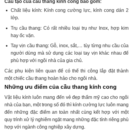
Cấu tạo của cầu thang kính cong bao gồm:
Chất liệu kính: Kính cong cường lực, kính cong dán 2
lớp.
Trụ cầu thang: Có rất nhiều loại trụ như Inox, hợp kim
hay ốc vặn.
Tay vịn cầu thang: Gỗ, inox, sắt,… tùy từng nhu cầu của
người dùng mà sử dụng các loại tay vịn khác nhau để
phù hợp với ngôi nhà của gia chủ.
Các phụ kiện liên quan để có thể thi công lắp đặt thành
một chiếc cầu thang hoàn hảo cho ngôi nhà.
Những ưu điểm của cầu thang kính cong
Vật liệu kính luôn mang đến vẻ đẹp thẩm mỹ cao cho ngôi
nhà của bạn, một trong số đó thì kính cường lực luôn mang
đến những đặc điểm an toàn nhất cùng kết hợp với một
quy trình xử lý nghiêm ngặt mang những đặc tính riêng phù
hợp với ngành công nghiệp xây dựng.