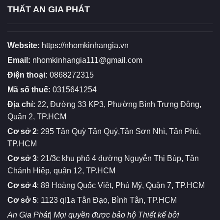
THẤT AN GIA PHÁT
Website:
https://nhomkinhangia.vn
Email:
nhomkinhangia111@gmail.com
Điện thoại:
0868272315
Mã số thuế:
0315641254
Địa chỉ:
22, Đường 33 KP3, Phường Bình Trưng Đông,
Quận 2, TP.HCM
Cơ sở 2
: 295 Tân Quỳ Tân Quý,Tân Sơn Nhì, Tân Phú,
TP,HCM
Cơ sở 3
: 21/3c khu phố 4 đường Nguyễn Thị Búp, Tân
Chánh Hiệp, quận 12, TP.HCM
Cơ sở 4
: 89 Hoàng Quốc Viêt, Phú Mỹ, Quận 7, TP.HCM
Cơ sở 5
: 1123 ql1a Tân Đạo, Bình Tân, TP.HCM
An Gia Phát| Mọi quyền được bảo hộ
Thiết kể bởi