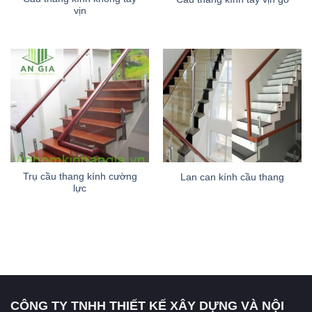
vịn
Trụ cầu thang kính cường
Lan can kính cầu thang
lực
CÔNG TY TNHH THIẾT KẾ XÂY DỰNG VÀ NỘI